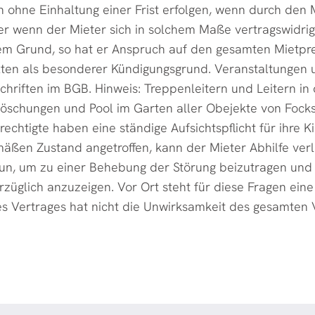
n ohne Einhaltung einer Frist erfolgen, wenn durch den
er wenn der Mieter sich in solchem Maße vertragswidrig 
tigem Grund, so hat er Anspruch auf den gesamten Mietpre
n als besonderer Kündigungsgrund. Veranstaltungen u
chriften im BGB. Hinweis: Treppenleitern und Leitern i
 Böschungen und Pool im Garten aller Obejekte von Focks
chtigte haben eine ständige Aufsichtspflicht für ihre Kin
emäßen Zustand angetroffen, kann der Mieter Abhilfe ve
u tun, um zu einer Behebung der Störung beizutragen u
üglich anzuzeigen. Vor Ort steht für diese Fragen eine
s Vertrages hat nicht die Unwirksamkeit des gesamten V