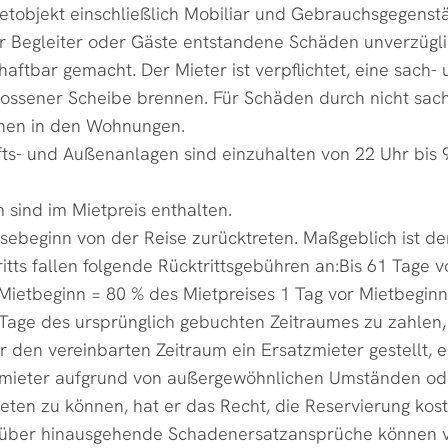
etobjekt einschließlich Mobiliar und Gebrauchsgegenstä
r Begleiter oder Gäste entstandene Schäden unverzügl
 haftbar gemacht. Der Mieter ist verpflichtet, eine sac
lossener Scheibe brennen. Für Schäden durch nicht sac
chen in den Wohnungen.
s- und Außenanlagen sind einzuhalten von 22 Uhr bis 9 
 sind im Mietpreis enthalten.
isebeginn von der Reise zurücktreten. Maßgeblich ist de
itts fallen folgende Rücktrittsgebühren an:Bis 61 Tage 
Mietbeginn = 80 % des Mietpreises 1 Tag vor Mietbeginn
 Tage des ursprünglich gebuchten Zeitraumes zu zahlen,
den vereinbarten Zeitraum ein Ersatzmieter gestellt, e
ermieter aufgrund von außergewöhnlichen Umständen od
eten zu können, hat er das Recht, die Reservierung kost
arüber hinausgehende Schadenersatzansprüche können v