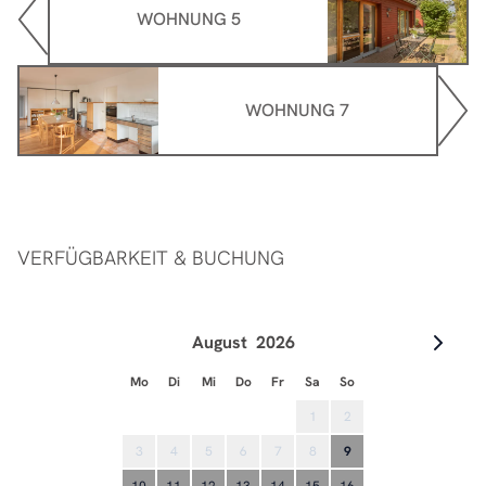
WOHNUNG 5
WOHNUNG 7
VERFÜGBARKEIT & BUCHUNG
August
2026
Mo
Di
Mi
Do
Fr
Sa
So
1
2
3
4
5
6
7
8
9